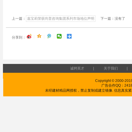
上一篇：
嘉宝莉荣获尚普咨询集团系列市场地位声明
下一篇：没有了
|
|
|
|
分享到：
诚聘英才
|
关于我们
|
Copyright © 2000-2019
广告合作QQ：241853
未经建材精品网授权，禁止复制或建立镜像. 信息真实紧供